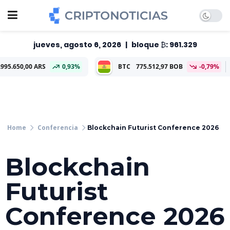
jueves, agosto 6, 2026
|
bloque ₿: 961.329
RS
0,93%
BTC
775.512,97 BOB
-0,79%
ETH
22.877
Conferencia
Blockchain Futurist Conference 2026
Blockchain
Futurist
Conference 2026