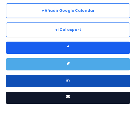
+ Añadir Google Calendar
+ iCal export