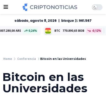
sábado, agosto 8, 2026
|
bloque ₿: 961.567
 ARS
0,24%
BTC
770.890,65 BOB
-0,12%
ETH
22.8
Conferencia
Bitcoin en las Universidades
Bitcoin en las
Universidades