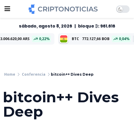
sábado, agosto 8, 2026
|
bloque ₿: 961.616
00 ARS
0,22%
BTC
772.127,66 BOB
0,04%
ETH
22.8
Conferencia
bitcoin++ Dives Deep
bitcoin++ Dives
Deep