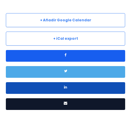
+ Añadir Google Calendar
+ iCal export