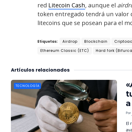
red
Litecoin Cash
, aunque el
airdr
token entregado tendrá un valor d
litecoins que se posean para el 
Etiquetas:
Airdrop
Blockchain
Criptoac
Ethereum Classic (ETC)
Hard fork (Bifurc
Artículos
relacionados
«
TECNOLOGÍA
t
a
Por
El 
ava