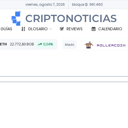
viernes, agosto 7, 2026
bloque ₿: 961.460
 GUÍAS
GLOSARIO
REVIEWS
CALENDARIO
0,04%
BTC
331.
Aliado