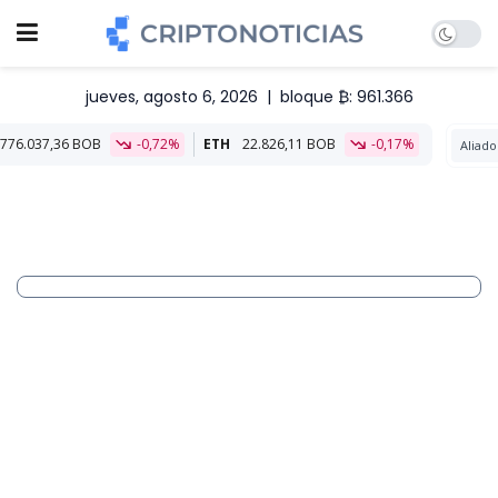
jueves, agosto 6, 2026
|
bloque ₿: 961.366
,72%
ETH
22.826,11 BOB
-0,17%
Aliado