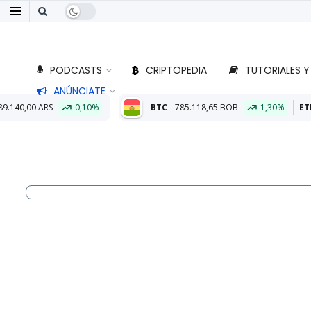
PODCASTS
CRIPTOPEDIA
TUTORIALES Y
ANÚNCIATE
10%
BTC
785.118,65 BOB
1,30%
ETH
23.023,30 BOB