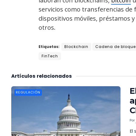
laboran con blockchains,
bitcoin
u
servicios como transferencias de 
dispositivos móviles, préstamos y
otros.
Etiquetas:
Blockchain
Cadena de bloques
FinTech
Artículos
relacionados
E
REGULACIÓN
a
C
Por
El 