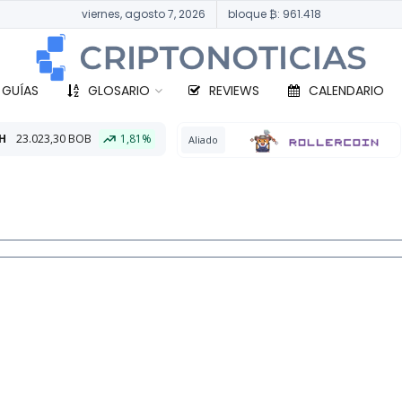
viernes, agosto 7, 2026
bloque ₿: 961.418
 GUÍAS
GLOSARIO
REVIEWS
CALENDARIO
1,81%
BTC
33
Aliado