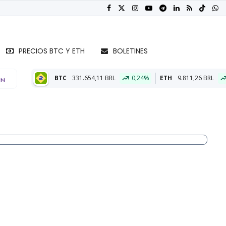
PRECIOS BTC Y ETH
BOLETINES
TC
331.654,11 BRL
0,24%
ETH
9.811,26 BRL
0,32%