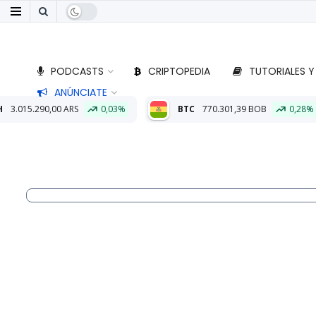
PODCASTS
CRIPTOPEDIA
TUTORIALES Y
ANÚNCIATE
0,03%
BTC
770.301,39 BOB
0,28%
ETH
22.794,11 