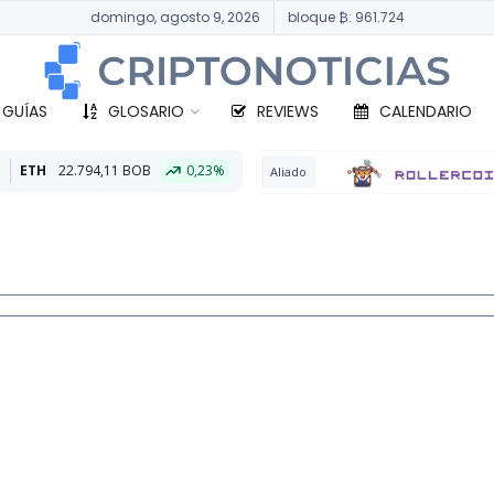
domingo, agosto 9, 2026
bloque ₿: 961.724
 GUÍAS
GLOSARIO
REVIEWS
CALENDARIO
BOB
0,23%
B
Aliado