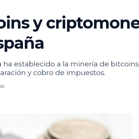
coins y criptomon
spaña
a ha establecido a la minería de bitco
laración y cobro de impuestos.
tos