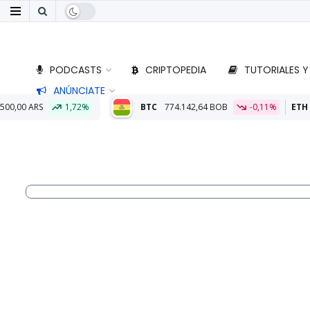
PODCASTS
CRIPTOPEDIA
TUTORIALES Y
ANÚNCIATE
BTC
774.142,64 BOB
-0,11%
ETH
22.874,22 BOB