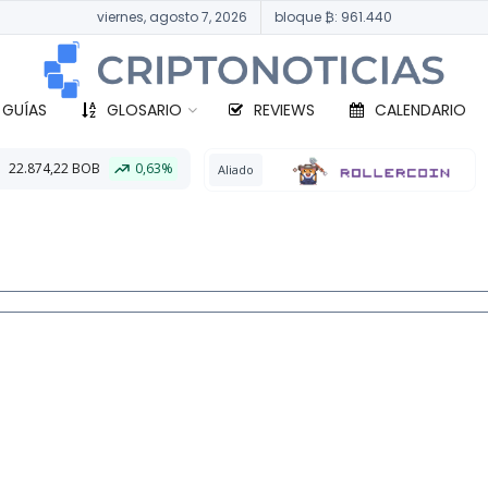
viernes, agosto 7, 2026
bloque ₿: 961.440
 GUÍAS
GLOSARIO
REVIEWS
CALENDARIO
0,63%
BTC
332.7
Aliado