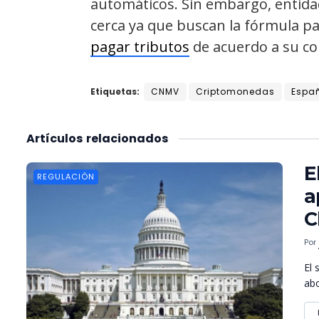
automáticos. Sin embargo, entid
cerca ya que buscan la fórmula p
pagar tributos
de acuerdo a su co
Etiquetas:
CNMV
Criptomonedas
Espa
Artículos
relacionados
E
REGULACIÓN
a
C
Por
El 
abo