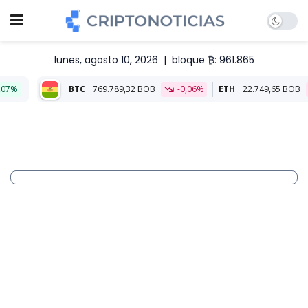
lunes, agosto 10, 2026
|
bloque ₿: 961.865
BTC
769.789,32 BOB
-0,06%
ETH
22.749,65 BOB
-0,18%