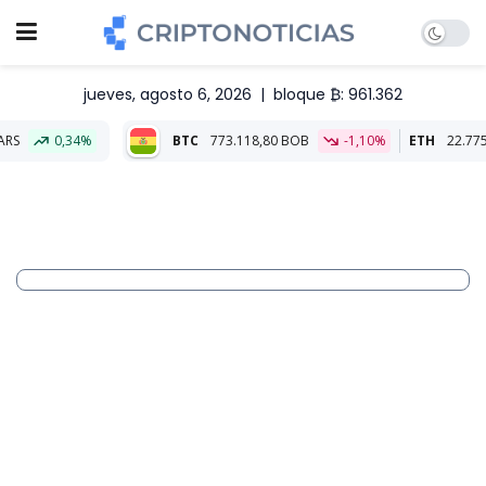
jueves, agosto 6, 2026
|
bloque ₿: 961.362
BTC
773.118,80 BOB
-1,10%
ETH
22.775,09 BOB
-