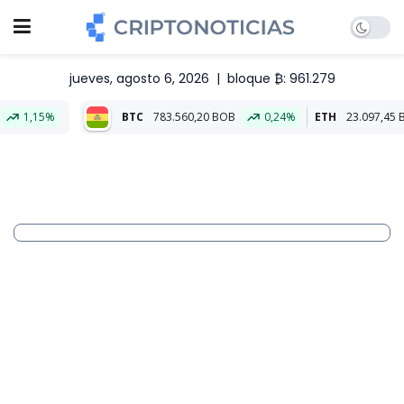
jueves, agosto 6, 2026
|
bloque ₿: 961.279
BTC
783.560,20 BOB
0,24%
ETH
23.097,45 BOB
0,62%