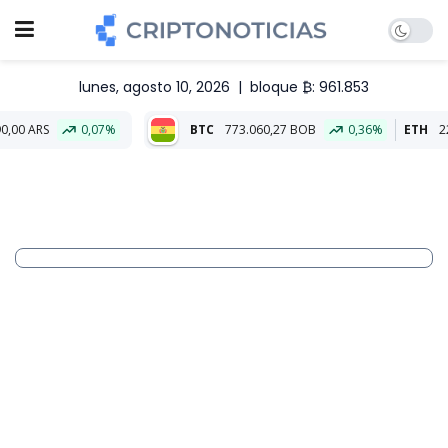
lunes, agosto 10, 2026
|
bloque ₿: 961.853
0,07%
BTC
773.060,27 BOB
0,36%
ETH
22.853,85 B