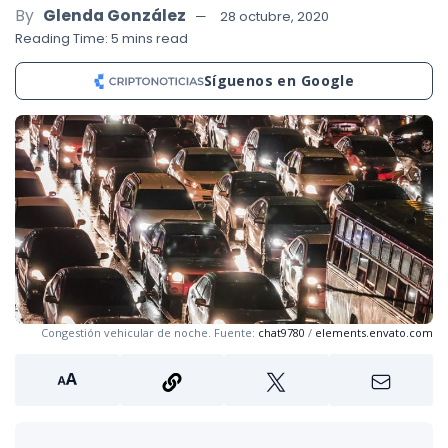
By
Glenda González
28 octubre, 2020
Reading Time: 5 mins read
Síguenos en Google
Congestión vehicular de noche. Fuente:
chat9780
/
elements.envato.com