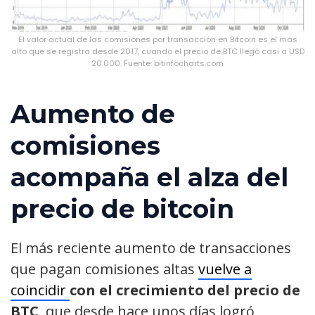
El valor actual de las comisiones por transacción en Bitcoin es el más
alto que se registra desde 2017, cuando el precio de BTC llegó casi a USD
20.000. Fuente: bitinfocharts.com
Aumento de
comisiones
acompaña el alza del
precio de bitcoin
El más reciente aumento de transacciones
que pagan comisiones altas
vuelve a
coincidir
con el crecimiento del precio de
BTC
, que desde hace unos días logró