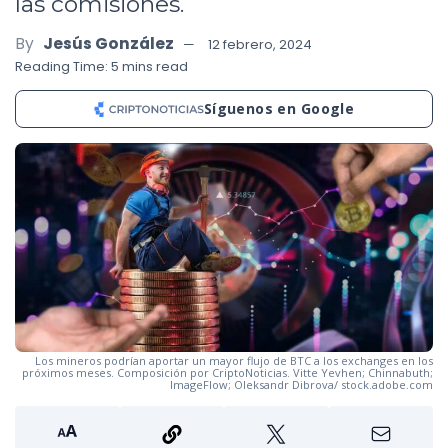
las comisiones.
By
Jesús González
12 febrero, 2024
Reading Time: 5 mins read
Síguenos en Google
Los mineros podrían aportar un mayor flujo de BTC a los exchanges en los
próximos meses. Composición por CriptoNoticias. Vitte Yevhen; Chinnabuth;
ImageFlow; Oleksandr Dibrova/ stock.adobe.com