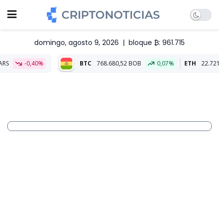
domingo, agosto 9, 2026
|
bloque ₿: 961.715
BTC
768.680,52 BOB
0,07%
ETH
22.721,07 BOB
-0