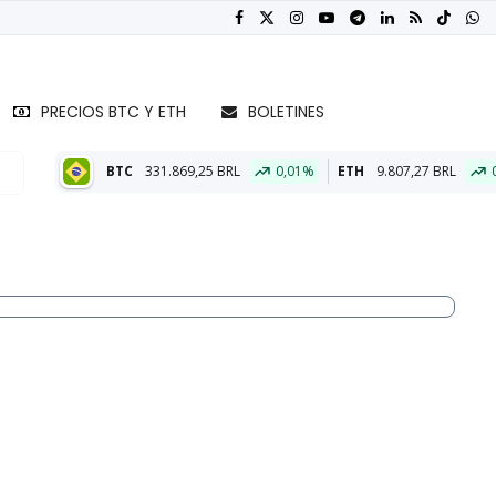
PRECIOS BTC Y ETH
BOLETINES
1.869,25 BRL
0,01%
ETH
9.807,27 BRL
0,23%
BTC