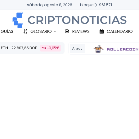
sábado, agosto 8, 2026
bloque ₿: 961.571
 GUÍAS
GLOSARIO
REVIEWS
CALENDARIO
-0,05%
BTC
33
Aliado