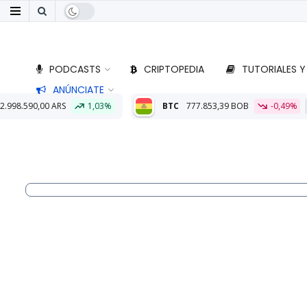
PODCASTS
CRIPTOPEDIA
TUTORIALES Y
ANÚNCIATE
,03%
BTC
777.853,39 BOB
-0,49%
ETH
22.910,77 BOB