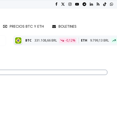
PRECIOS BTC Y ETH
BOLETINES
331.108,66 BRL
-0,12%
ETH
9.799,13 BRL
0,47%
BT