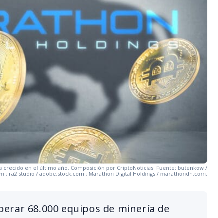
 crecido en el último año. Composición por CriptoNoticias. Fuente: butenkow /
 ; ra2 studio / adobe.stock.com ; Marathon Digital Holdings / marathondh.com.
erar 68.000 equipos de minería de