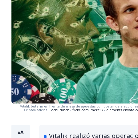
Vitalik buterin en frente de mesa de apuestas con poster de eleccione
CriptoNoticias.
TechCrunch
/
flickr.com
;
merc67
/
elements.envato.
Vitalik realizó varias operac