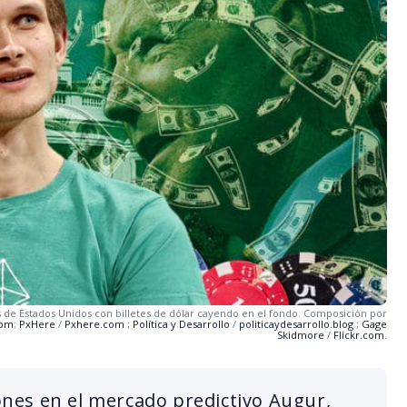
s de Estados Unidos con billetes de dólar cayendo en el fondo. Composición por
com
;
PxHere
/
Pxhere.com
;
Política y Desarrollo
/
politicaydesarrollo.blog
;
Gage
Skidmore
/
Flickr.com
.
iones en el mercado predictivo Augur,