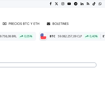
PRECIOS BTC Y ETH
BOLETINES
5%
BTC
59.082.257,09 CLP
0,40%
ETH
1.737.298,27 CLP