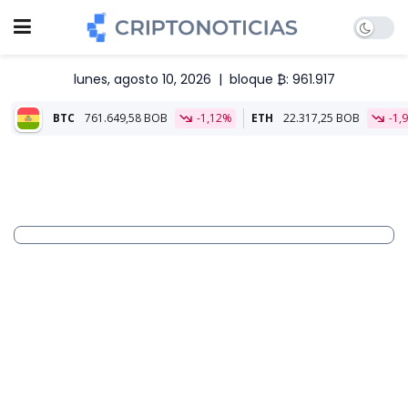
lunes, agosto 10, 2026
|
bloque ₿: 961.917
9,58 BOB
-1,12%
ETH
22.317,25 BOB
-1,91%
Aliado