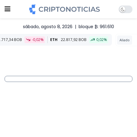
sábado, agosto 8, 2026
|
bloque ₿: 961.610
,02%
ETH
22.817,92 BOB
0,02%
Aliado