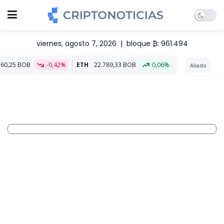
viernes, agosto 7, 2026
|
bloque ₿: 961.494
%
ETH
22.789,33 BOB
0,06%
Aliado