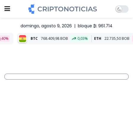
domingo, agosto 9, 2026
|
bloque ₿: 961.714
BTC
768.409,98 BOB
0,03%
ETH
22.735,50 BOB
-0,04%