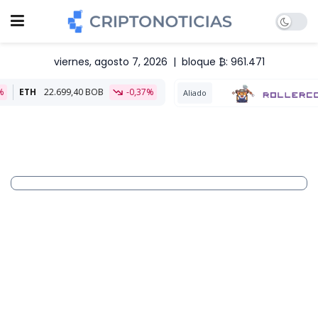
viernes, agosto 7, 2026
|
bloque ₿: 961.471
9,40 BOB
-0,37%
Aliado