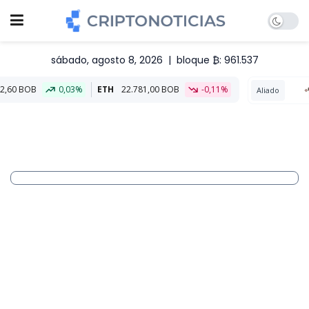
sábado, agosto 8, 2026
|
bloque ₿: 961.537
ETH
22.781,00 BOB
-0,11%
Aliado