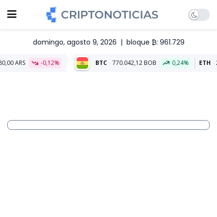
domingo, agosto 9, 2026
|
bloque ₿: 961.729
-0,12%
BTC
770.042,12 BOB
0,24%
ETH
22.762,05 B