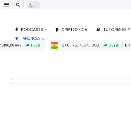
PODCASTS
CRIPTOPEDIA
TUTORIALES Y
ANÚNCIATE
BTC
783.438,45 BOB
0,82%
ETH
23.154,25 BOB
2,