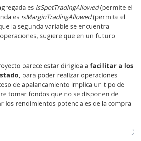
 agregada es
isSpotTradingAllowed
(
permite el
gunda es
isMarginTradingAllowed
(
permite el
que la segunda variable se encuentra
 operaciones, sugiere que en un futuro
.
royecto parece estar dirigida a
facilitar a los
estado
,
para poder realizar operaciones
ceso de apalancamiento implica un tipo de
iere tomar fondos que no se disponen de
ar los rendimientos potenciales de la compra