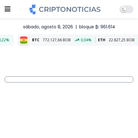
sábado, agosto 8, 2026
|
bloque ₿: 961.614
BTC
772.127,66 BOB
0,04%
ETH
22.827,25 BOB
0,05%