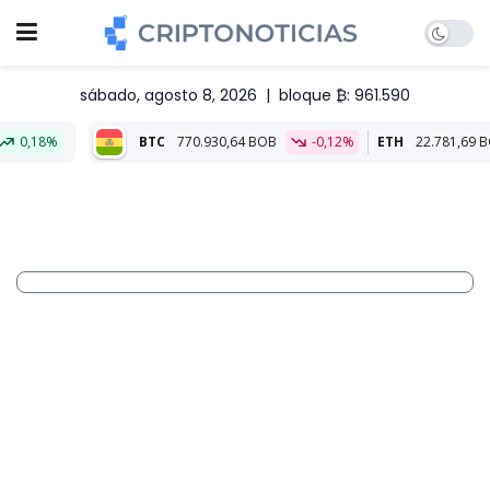
sábado, agosto 8, 2026
|
bloque ₿: 961.590
BTC
770.930,64 BOB
-0,12%
ETH
22.781,69 BOB
-0,14%