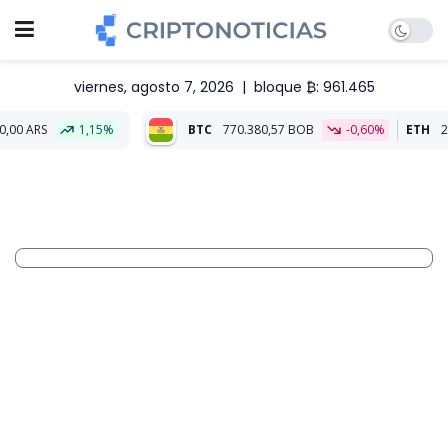
viernes, agosto 7, 2026
|
bloque ₿: 961.465
1,15%
BTC
770.380,57 BOB
-0,60%
ETH
22.722,52 BOB