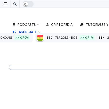
PODCASTS
CRIPTOPEDIA
TUTORIALES Y
ANÚNCIATE
BTC
787.203,54 BOB
0,71%
ETH
23.187,93 BOB
0