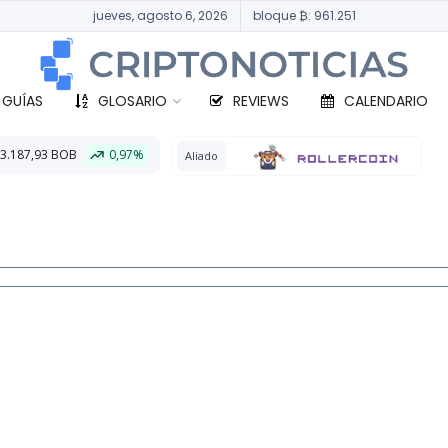
jueves, agosto 6, 2026
bloque ₿: 961.251
 GUÍAS
GLOSARIO
REVIEWS
CALENDARIO
,97%
BTC
333.80
Aliado