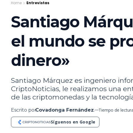
Home
Entrevistas
Santiago Márque
el mundo se pro
dinero»
Santiago Márquez es ingeniero infor
CriptoNoticias, le realizamos una ent
de las criptomonedas y la tecnología
Escrito por
Covadonga Fernández
.
Tiempo de lectur
Síguenos en Google