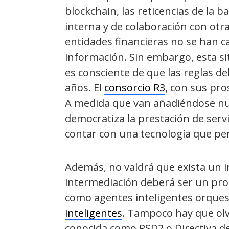
blockchain, las reticencias de la b
interna y de colaboración con otr
entidades financieras no se han c
información. Sin embargo, esta si
es consciente de que las reglas d
años. El
consorcio R3
, con sus pro
A medida que van añadiéndose nuev
democratiza la prestación de servi
contar con una tecnología que per
Además, no valdrá que exista un i
intermediación deberá ser un pr
como agentes inteligentes orques
inteligentes
. Tampoco hay que olv
conocida como PSD2 o Directiva de