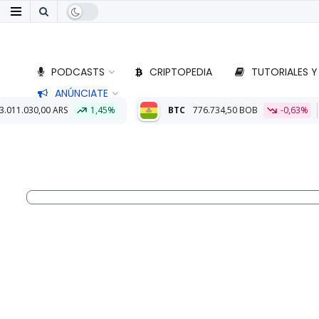
PODCASTS
CRIPTOPEDIA
TUTORIALES Y
ANÚNCIATE
1,45%
BTC
776.734,50 BOB
-0,63%
ETH
22.909,53 BOB