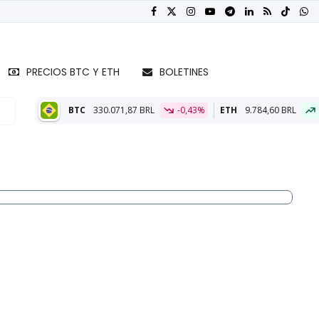
PRECIOS BTC Y ETH
BOLETINES
330.071,87 BRL
-0,43%
ETH
9.784,60 BRL
0,32%
BT