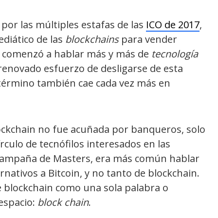
or las múltiples estafas de las
ICO de 2017
,
diático de las
blockchains
para vender
o comenzó a hablar más y más de
tecnología
renovado esfuerzo de desligarse de esta
e término también cae cada vez más en
lockchain no fue acuñada por banqueros, solo
írculo de tecnófilos interesados en las
 campaña de Masters, era más común hablar
rnativos a Bitcoin, y no tanto de blockchain.
e blockchain como una sola palabra o
espacio:
block chain
.