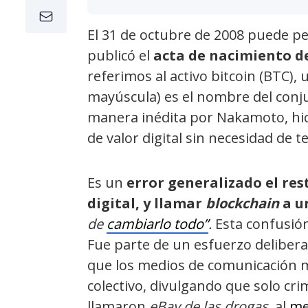
El 31 de octubre de 2008 puede p
publicó el
acta de nacimiento de
referimos al activo bitcoin (BTC), 
mayúscula) es el nombre del conj
manera inédita por Nakamoto, hic
de valor digital sin necesidad de 
Es un
error generalizado el rest
digital, y llamar
blockchain
a u
de
cambiarlo todo”
.
Esta confusión
Fue parte de un esfuerzo delibera
que los medios de comunicación m
colectivo, divulgando que solo cr
llamaron
eBay de las drogas,
al
me