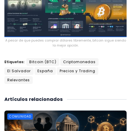
A pesar de que puedes comprar dólares libremente, bitcoin sigue siendo
la mejor opción.
Etiquetas:
Bitcoin (BTC)
Criptomonedas
El Salvador
España
Precios y Trading
Relevantes
Artículos
relacionados
COMUNIDAD