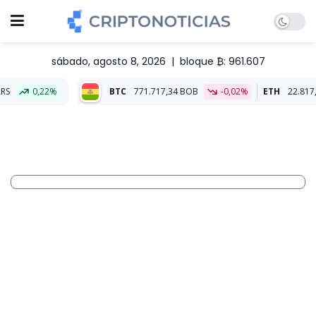
sábado, agosto 8, 2026
|
bloque ₿: 961.607
BTC
771.717,34 BOB
-0,02%
ETH
22.817,92 BOB
0,02%