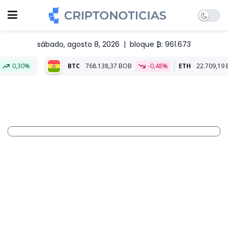
sábado, agosto 8, 2026
|
bloque ₿: 961.673
BTC
768.138,37 BOB
-0,48%
ETH
22.709,19 BOB
-0,46%