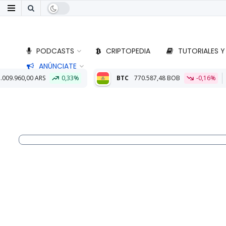
PODCASTS
CRIPTOPEDIA
TUTORIALES Y
ANÚNCIATE
0,33%
BTC
770.587,48 BOB
-0,16%
ETH
22.795,66 BOB