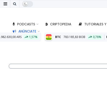
PODCASTS
CRIPTOPEDIA
TUTORIALES Y
ANÚNCIATE
,57%
BTC
783.185,83 BOB
0,78%
ETH
23.119,96 BOB