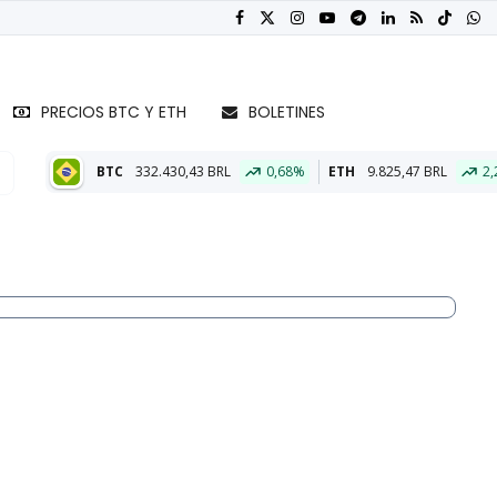
PRECIOS BTC Y ETH
BOLETINES
2.430,43 BRL
0,68%
ETH
9.825,47 BRL
2,22%
BTC