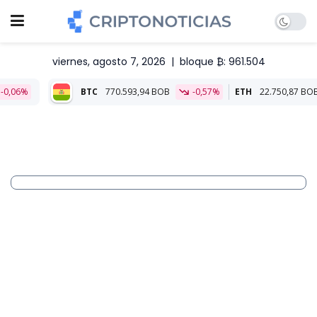
viernes, agosto 7, 2026
|
bloque ₿: 961.504
BTC
770.593,94 BOB
-0,57%
ETH
22.750,87 BOB
-0,06%