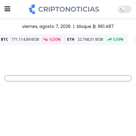
viernes, agosto 7, 2026
|
bloque ₿: 961.487
,89 BOB
-0,50%
ETH
22.768,51 BOB
0,09%
Aliado