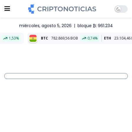
miércoles, agosto 5, 2026
|
bloque ₿: 961.234
BTC
782.869,56 BOB
0,74%
ETH
23.104,46 BOB
2,17