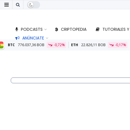
PODCASTS
CRIPTOPEDIA
TUTORIALES Y
ANÚNCIATE
OB
-0,72%
ETH
22.826,11 BOB
-0,17%
Aliado