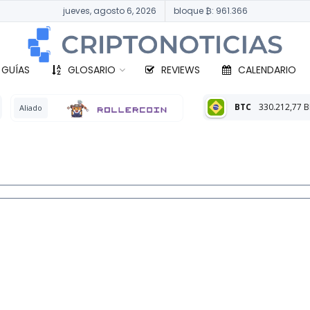
jueves, agosto 6, 2026
bloque ₿: 961.366
 GUÍAS
GLOSARIO
REVIEWS
CALENDARIO
BTC
330.212,77 BRL
-0,39%
ETH