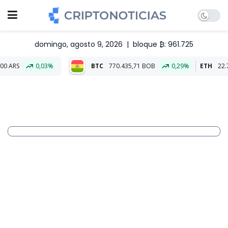
domingo, agosto 9, 2026
|
bloque ₿: 961.725
03%
BTC
770.435,71 BOB
0,29%
ETH
22.798,20 BOB