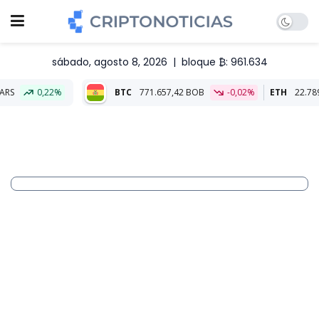
sábado, agosto 8, 2026
|
bloque ₿: 961.634
2%
BTC
771.657,42 BOB
-0,02%
ETH
22.789,41 BOB