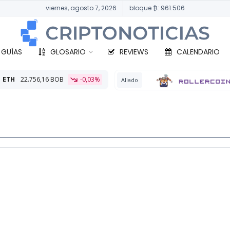
viernes, agosto 7, 2026
bloque ₿: 961.506
 GUÍAS
GLOSARIO
REVIEWS
CALENDARIO
-0,03%
BTC
3
Aliado