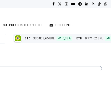
PRECIOS BTC Y ETH
BOLETINES
30.853,66 BRL
0,33%
ETH
9.771,02 BRL
0,42%
BTC