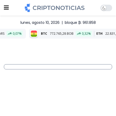
lunes, agosto 10, 2026
|
bloque ₿: 961.858
%
BTC
772.765,28 BOB
0,32%
ETH
22.831,52 BOB