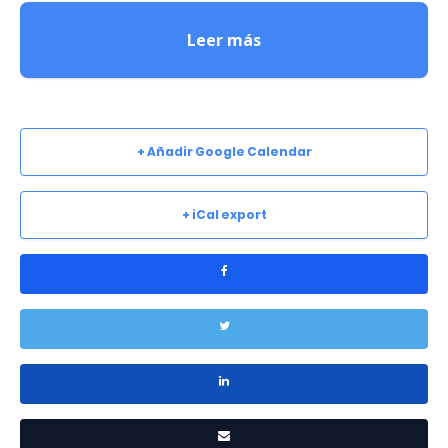
Leer más
+ Añadir Google Calendar
+ iCal export