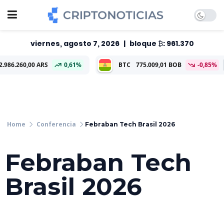
viernes, agosto 7, 2026
|
bloque ₿: 961.370
00 ARS
0,61%
BTC
775.009,01 BOB
-0,85%
ETH
22
Conferencia
Febraban Tech Brasil 2026
Febraban Tech
Brasil 2026