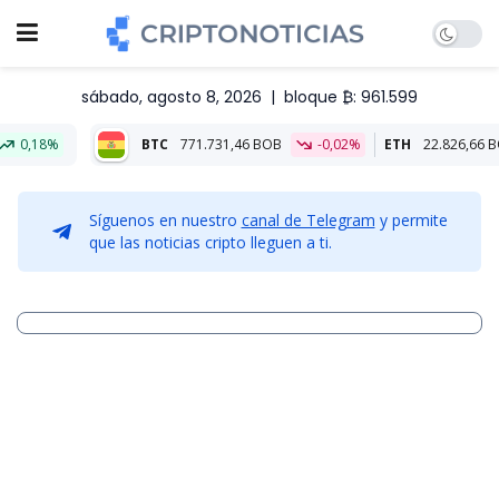
sábado, agosto 8, 2026
|
bloque ₿: 961.599
BTC
771.731,46 BOB
-0,02%
ETH
22.826,66 BOB
0,05
Síguenos en nuestro
canal de Telegram
y permite
que las noticias cripto lleguen a ti.