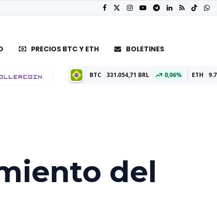
O
PRECIOS BTC Y ETH
BOLETINES
BTC
331.054,71 BRL
0,06%
ETH
9.798,20 B
miento del