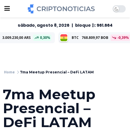
sábado, agosto 8, 2026
|
bloque ₿: 961.664
0,00 ARS
0,30%
BTC
768.809,97 BOB
-0,39%
ETH
2
7ma Meetup Presencial – DeFi LATAM
7ma Meetup
Presencial –
DeFi LATAM