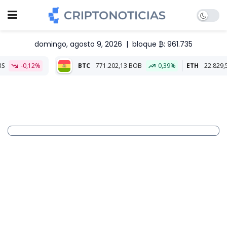
domingo, agosto 9, 2026
|
bloque ₿: 961.735
BTC
771.202,13 BOB
0,39%
ETH
22.829,51 BOB
0,40